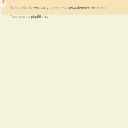
web design
pozycjonowanie
Style created by
styles, www
reklama
phpBB-fr.com
Traduction par