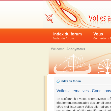
Index du forum
Vous
Index du forum
Connexion / I
Welcome!
Anonymous
Index du forum
Voiles alternatives - Conditions 
En accédant à « Voiles alternatives » (dés
légalement responsable des conditions s
et/ou n’utilisez pas « Voiles alternative
soit prudent de vérifier régulièrement ce