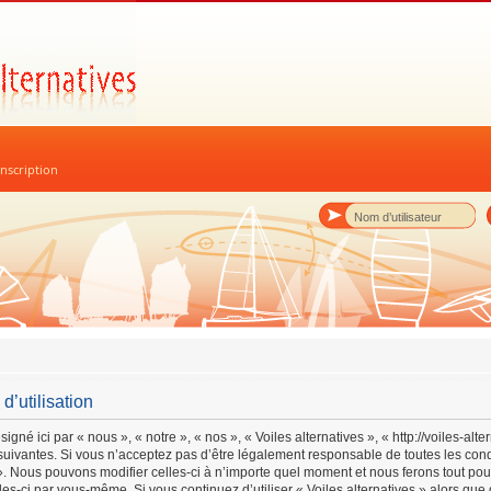
nscription
d’utilisation
igné ici par « nous », « notre », « nos », « Voiles alternatives », « http://voiles-alt
uivantes. Si vous n’acceptez pas d’être légalement responsable de toutes les cond
s ». Nous pouvons modifier celles-ci à n’importe quel moment et nous ferons tout po
lles-ci par vous-même. Si vous continuez d’utiliser « Voiles alternatives » alors qu