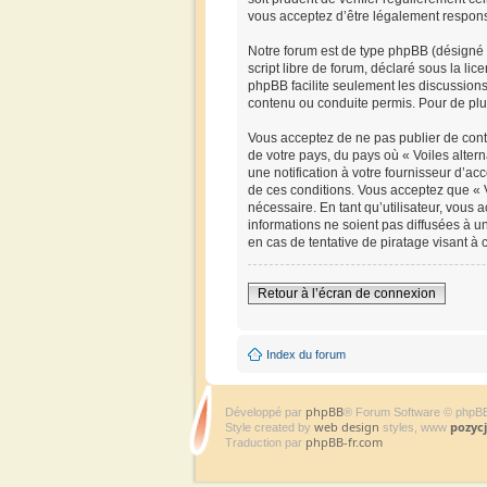
vous acceptez d’être légalement respons
Notre forum est de type phpBB (désigné i
script libre de forum, déclaré sous la lic
phpBB facilite seulement les discussio
contenu ou conduite permis. Pour de plu
Vous acceptez de ne pas publier de conte
de votre pays, du pays où « Voiles alter
une notification à votre fournisseur d’a
de ces conditions. Vous acceptez que « V
nécessaire. En tant qu’utilisateur, vous
informations ne soient pas diffusées à u
en cas de tentative de piratage visant à
Retour à l’écran de connexion
Index du forum
phpBB
Développé par
® Forum Software © phpB
web design
pozyc
Style created by
styles, www
phpBB-fr.com
Traduction par