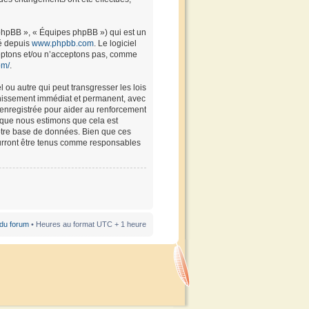
 phpBB », « Équipes phpBB ») qui est un
gé depuis
www.phpbb.com
. Le logiciel
ceptons et/ou n’acceptons pas, comme
om/
.
 ou autre qui peut transgresser les lois
annissement immédiat et permanent, avec
t enregistrée pour aider au renforcement
rsque nous estimons que cela est
notre base de données. Bien que ces
pourront être tenus comme responsables
 du forum
• Heures au format UTC + 1 heure