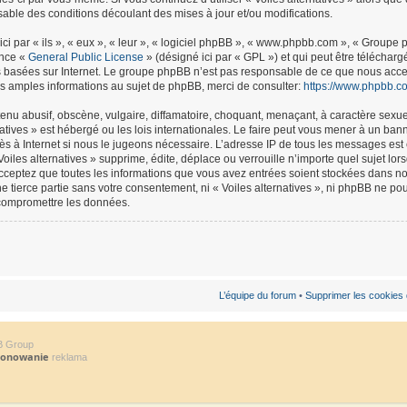
able des conditions découlant des mises à jour et/ou modifications.
ci par « ils », « eux », « leur », « logiciel phpBB », « www.phpbb.com », « Groupe
ence «
General Public License
» (désigné ici par « GPL ») et qui peut être téléchar
ns basées sur Internet. Le groupe phpBB n’est pas responsable de ce que nous ac
s amples informations au sujet de phpBB, merci de consulter:
https://www.phpbb.c
nu abusif, obscène, vulgaire, diffamatoire, choquant, menaçant, à caractère sexuel
natives » est hébergé ou les lois internationales. Le faire peut vous mener à un b
ccès à Internet si nous le jugeons nécessaire. L’adresse IP de tous les messages es
oiles alternatives » supprime, édite, déplace ou verrouille n’importe quel sujet lo
 acceptez que toutes les informations que vous avez entrées soient stockées dans 
ne tierce partie sans votre consentement, ni « Voiles alternatives », ni phpBB ne 
 compromettre les données.
L’équipe du forum
•
Supprimer les cookies
B Group
jonowanie
reklama