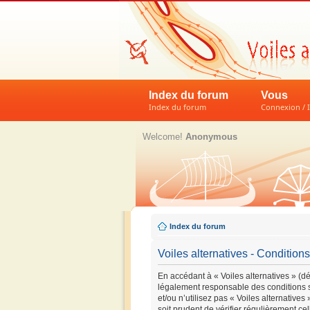
Index du forum
Vous
Index du forum
Connexion / I
Welcome!
Anonymous
Index du forum
Voiles alternatives - Conditions 
En accédant à « Voiles alternatives » (dés
légalement responsable des conditions s
et/ou n’utilisez pas « Voiles alternative
soit prudent de vérifier régulièrement ce