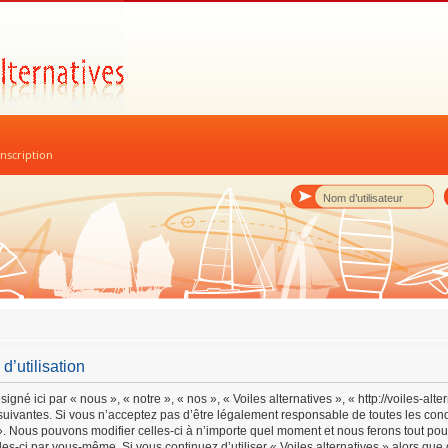
nscription
d’utilisation
igné ici par « nous », « notre », « nos », « Voiles alternatives », « http://voiles-alt
uivantes. Si vous n’acceptez pas d’être légalement responsable de toutes les cond
s ». Nous pouvons modifier celles-ci à n’importe quel moment et nous ferons tout po
lles-ci par vous-même. Si vous continuez d’utiliser « Voiles alternatives » alors qu