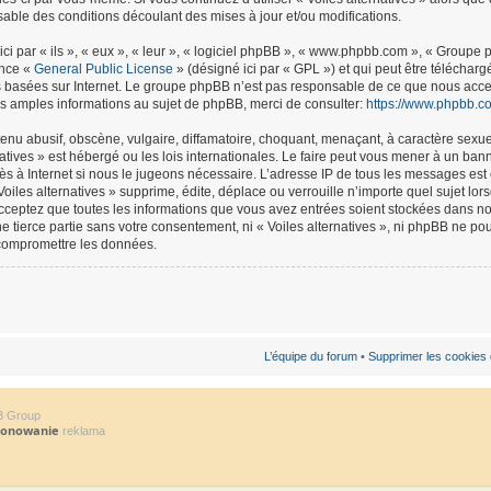
able des conditions découlant des mises à jour et/ou modifications.
ci par « ils », « eux », « leur », « logiciel phpBB », « www.phpbb.com », « Groupe
ence «
General Public License
» (désigné ici par « GPL ») et qui peut être téléchar
ns basées sur Internet. Le groupe phpBB n’est pas responsable de ce que nous ac
s amples informations au sujet de phpBB, merci de consulter:
https://www.phpbb.c
nu abusif, obscène, vulgaire, diffamatoire, choquant, menaçant, à caractère sexuel
natives » est hébergé ou les lois internationales. Le faire peut vous mener à un b
ccès à Internet si nous le jugeons nécessaire. L’adresse IP de tous les messages es
oiles alternatives » supprime, édite, déplace ou verrouille n’importe quel sujet lo
 acceptez que toutes les informations que vous avez entrées soient stockées dans 
ne tierce partie sans votre consentement, ni « Voiles alternatives », ni phpBB ne 
 compromettre les données.
L’équipe du forum
•
Supprimer les cookies
B Group
jonowanie
reklama