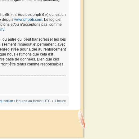
 phpBB », « Équipes phpBB ») qui est un
gé depuis
www.phpbb.com
. Le logiciel
ceptons et/ou n’acceptons pas, comme
om/
.
 ou autre qui peut transgresser les lois
annissement immédiat et permanent, avec
t enregistrée pour aider au renforcement
rsque nous estimons que cela est
notre base de données. Bien que ces
pourront être tenus comme responsables
 du forum
• Heures au format UTC + 1 heure