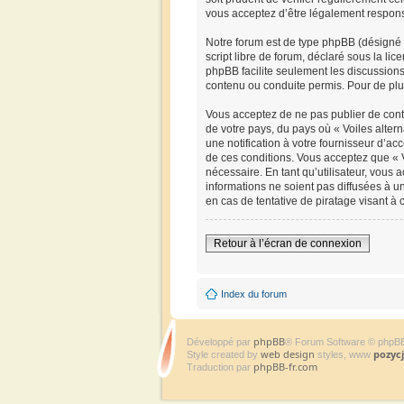
vous acceptez d’être légalement respons
Notre forum est de type phpBB (désigné i
script libre de forum, déclaré sous la lic
phpBB facilite seulement les discussio
contenu ou conduite permis. Pour de plu
Vous acceptez de ne pas publier de conte
de votre pays, du pays où « Voiles alter
une notification à votre fournisseur d’a
de ces conditions. Vous acceptez que « V
nécessaire. En tant qu’utilisateur, vous
informations ne soient pas diffusées à u
en cas de tentative de piratage visant à
Retour à l’écran de connexion
Index du forum
phpBB
Développé par
® Forum Software © phpB
web design
pozyc
Style created by
styles, www
phpBB-fr.com
Traduction par