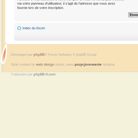
via votre panneau d’utilisateur, il s’agit de l’adresse que vous avez
fournie lors de votre inscription.
Index du forum
phpBB
Développé par
® Forum Software © phpBB Group
web design
pozycjonowanie
Style created by
styles, www
reklama
phpBB-fr.com
Traduction par