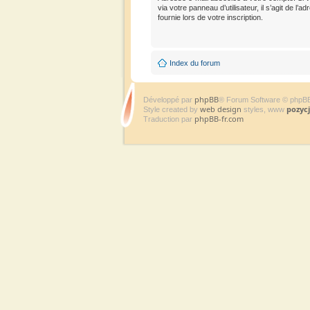
via votre panneau d’utilisateur, il s’agit de l
fournie lors de votre inscription.
Index du forum
phpBB
Développé par
® Forum Software © phpB
web design
pozyc
Style created by
styles, www
phpBB-fr.com
Traduction par