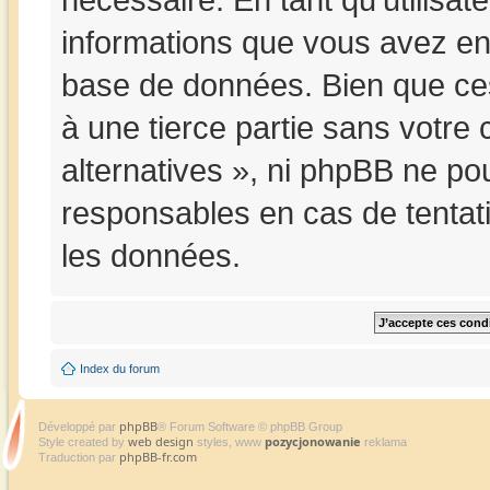
informations que vous avez en
base de données. Bien que ces
à une tierce partie sans votre
alternatives », ni phpBB ne p
responsables en cas de tentat
les données.
Index du forum
phpBB
Développé par
® Forum Software © phpBB Group
web design
pozycjonowanie
Style created by
styles, www
reklama
phpBB-fr.com
Traduction par