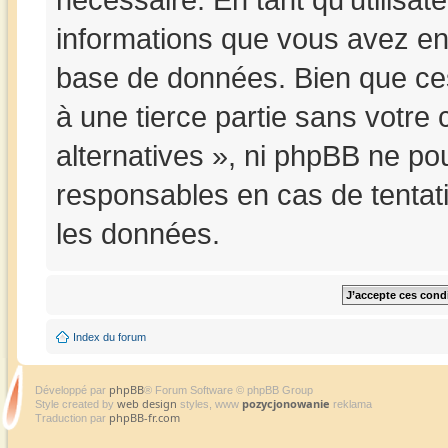
informations que vous avez en
base de données. Bien que ces
à une tierce partie sans votre
alternatives », ni phpBB ne p
responsables en cas de tentat
les données.
Index du forum
phpBB
Développé par
® Forum Software © phpBB Group
web design
pozycjonowanie
Style created by
styles, www
reklama
phpBB-fr.com
Traduction par