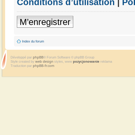
Conditions d’utilisation
|
Pol
M’enregistrer
Index du forum
phpBB
Développé par
® Forum Software © phpBB Group
web design
pozycjonowanie
Style created by
styles, www
reklama
phpBB-fr.com
Traduction par