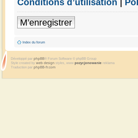
Conditions d’utilisation
|
Pol
M’enregistrer
Index du forum
phpBB
Développé par
® Forum Software © phpBB Group
web design
pozycjonowanie
Style created by
styles, www
reklama
phpBB-fr.com
Traduction par