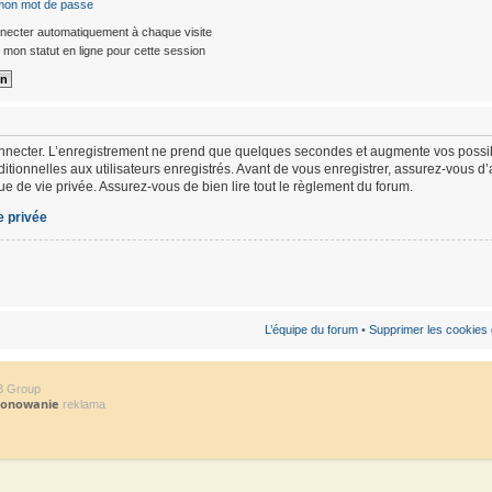
 mon mot de passe
ecter automatiquement à chaque visite
mon statut en ligne pour cette session
nnecter. L’enregistrement ne prend que quelques secondes et augmente vos possibi
ionnelles aux utilisateurs enregistrés. Avant de vous enregistrer, assurez-vous d
ique de vie privée. Assurez-vous de bien lire tout le règlement du forum.
e privée
L’équipe du forum
•
Supprimer les cookies
B Group
jonowanie
reklama