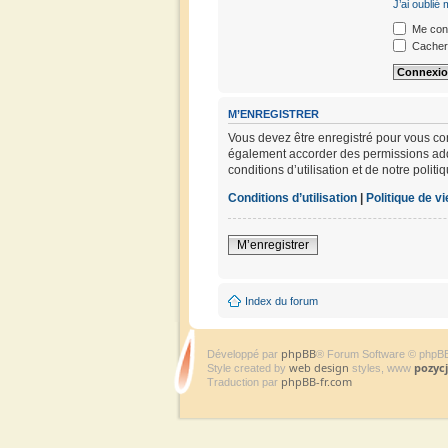
J’ai oublié
Me conn
Cacher 
M’ENREGISTRER
Vous devez être enregistré pour vous co
également accorder des permissions addit
conditions d’utilisation et de notre polit
Conditions d’utilisation
|
Politique de vi
M’enregistrer
Index du forum
phpBB
Développé par
® Forum Software © phpB
web design
pozyc
Style created by
styles, www
phpBB-fr.com
Traduction par