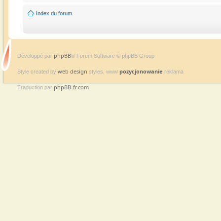
Index du forum
phpBB
Développé par
® Forum Software © phpBB Group
web design
pozycjonowanie
Style created by
styles, www
reklama
phpBB-fr.com
Traduction par