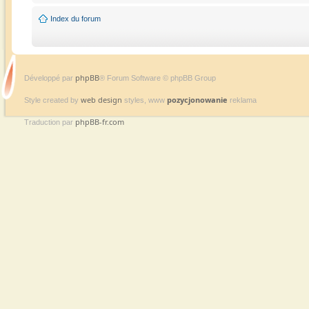
Index du forum
phpBB
Développé par
® Forum Software © phpBB Group
web design
pozycjonowanie
Style created by
styles, www
reklama
phpBB-fr.com
Traduction par