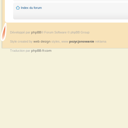
Index du forum
phpBB
Développé par
® Forum Software © phpBB Group
web design
pozycjonowanie
Style created by
styles, www
reklama
phpBB-fr.com
Traduction par