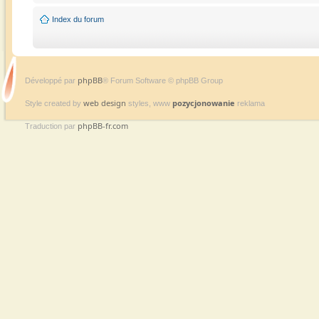
Index du forum
phpBB
Développé par
® Forum Software © phpBB Group
web design
pozycjonowanie
Style created by
styles, www
reklama
phpBB-fr.com
Traduction par