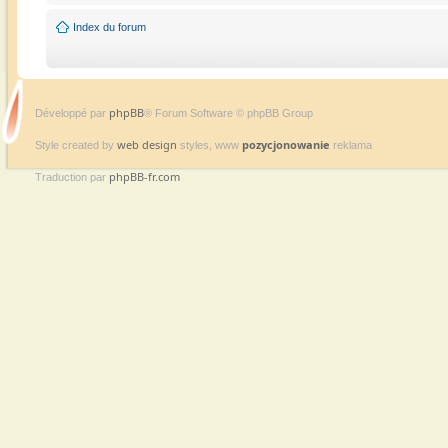
Index du forum
phpBB
Développé par
® Forum Software © phpBB Group
web design
pozycjonowanie
Style created by
styles, www
reklama
phpBB-fr.com
Traduction par