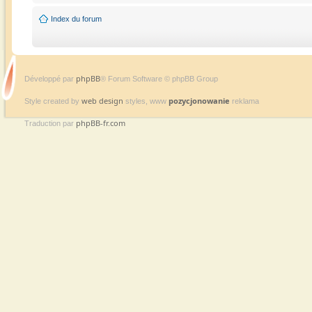
Index du forum
phpBB
Développé par
® Forum Software © phpBB Group
web design
pozycjonowanie
Style created by
styles, www
reklama
phpBB-fr.com
Traduction par