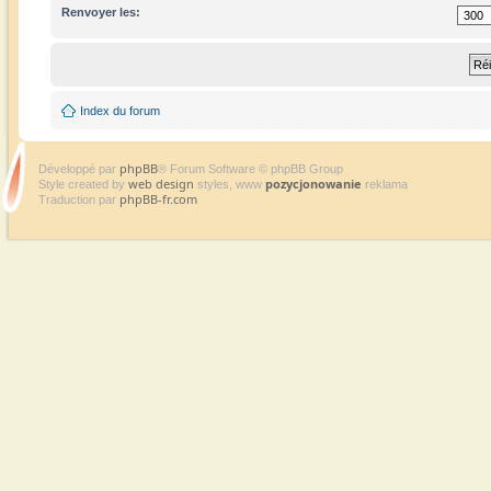
Renvoyer les:
Index du forum
phpBB
Développé par
® Forum Software © phpBB Group
web design
pozycjonowanie
Style created by
styles, www
reklama
phpBB-fr.com
Traduction par