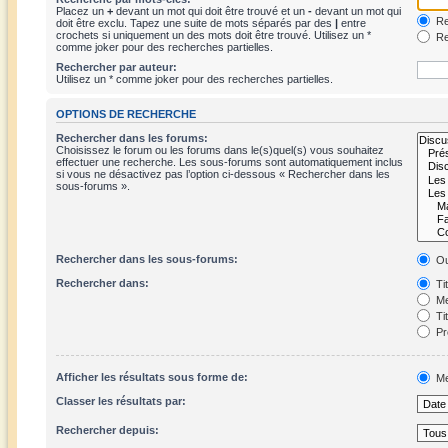
Placez un
+
devant un mot qui doit être trouvé et un
-
devant un mot qui
Re
doit être exclu. Tapez une suite de mots séparés par des
|
entre
crochets si uniquement un des mots doit être trouvé. Utilisez un *
Re
comme joker pour des recherches partielles.
Rechercher par auteur:
Utilisez un * comme joker pour des recherches partielles.
OPTIONS DE RECHERCHE
Rechercher dans les forums:
Choisissez le forum ou les forums dans le(s)quel(s) vous souhaitez
effectuer une recherche. Les sous-forums sont automatiquement inclus
si vous ne désactivez pas l’option ci-dessous « Rechercher dans les
sous-forums ».
Rechercher dans les sous-forums:
Ou
Rechercher dans:
Ti
Me
Ti
Pr
Afficher les résultats sous forme de:
Me
Classer les résultats par:
Rechercher depuis: