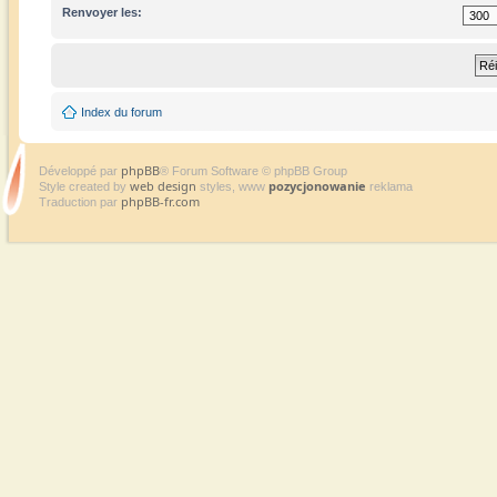
Renvoyer les:
Index du forum
phpBB
Développé par
® Forum Software © phpBB Group
web design
pozycjonowanie
Style created by
styles, www
reklama
phpBB-fr.com
Traduction par