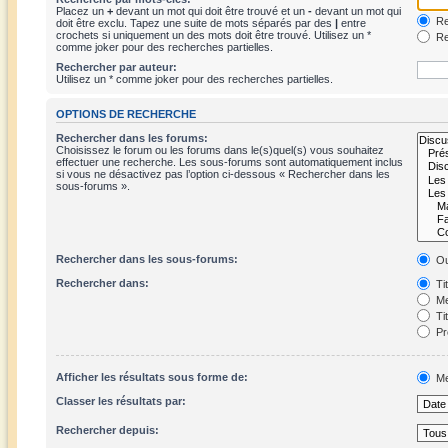
Placez un
+
devant un mot qui doit être trouvé et un
-
devant un mot qui
Re
doit être exclu. Tapez une suite de mots séparés par des
|
entre
crochets si uniquement un des mots doit être trouvé. Utilisez un *
Re
comme joker pour des recherches partielles.
Rechercher par auteur:
Utilisez un * comme joker pour des recherches partielles.
OPTIONS DE RECHERCHE
Rechercher dans les forums:
Choisissez le forum ou les forums dans le(s)quel(s) vous souhaitez
effectuer une recherche. Les sous-forums sont automatiquement inclus
si vous ne désactivez pas l’option ci-dessous « Rechercher dans les
sous-forums ».
Rechercher dans les sous-forums:
Ou
Rechercher dans:
Ti
Me
Ti
Pr
Afficher les résultats sous forme de:
Me
Classer les résultats par:
Rechercher depuis: