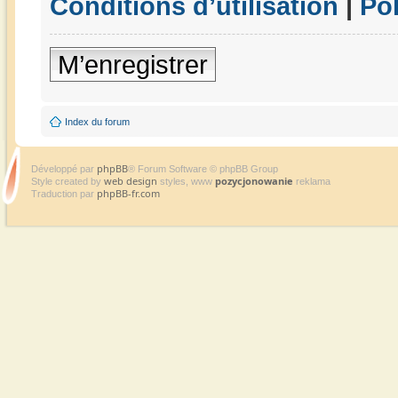
Conditions d’utilisation
|
Pol
M’enregistrer
Index du forum
phpBB
Développé par
® Forum Software © phpBB Group
web design
pozycjonowanie
Style created by
styles, www
reklama
phpBB-fr.com
Traduction par