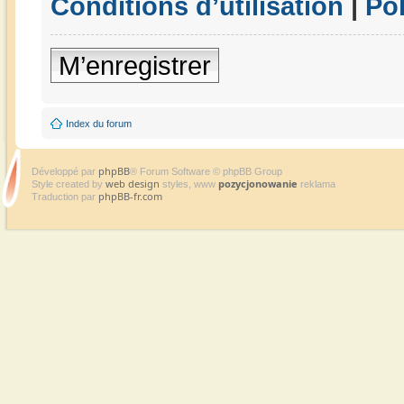
Conditions d’utilisation
|
Pol
M’enregistrer
Index du forum
phpBB
Développé par
® Forum Software © phpBB Group
web design
pozycjonowanie
Style created by
styles, www
reklama
phpBB-fr.com
Traduction par