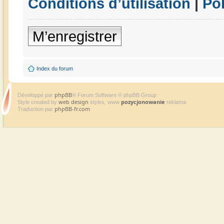
Conditions d’utilisation
|
Pol
M’enregistrer
Index du forum
phpBB
Développé par
® Forum Software © phpBB Group
web design
pozycjonowanie
Style created by
styles, www
reklama
phpBB-fr.com
Traduction par