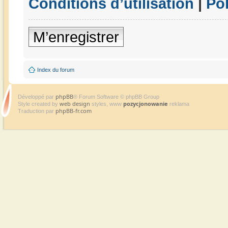
Conditions d’utilisation
|
Pol
M’enregistrer
Index du forum
phpBB
Développé par
® Forum Software © phpBB Group
web design
pozycjonowanie
Style created by
styles, www
reklama
phpBB-fr.com
Traduction par