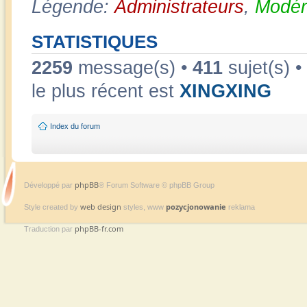
Légende:
Administrateurs
,
Modér
STATISTIQUES
2259
message(s) •
411
sujet(s) •
le plus récent est
XINGXING
Index du forum
phpBB
Développé par
® Forum Software © phpBB Group
web design
pozycjonowanie
Style created by
styles, www
reklama
phpBB-fr.com
Traduction par