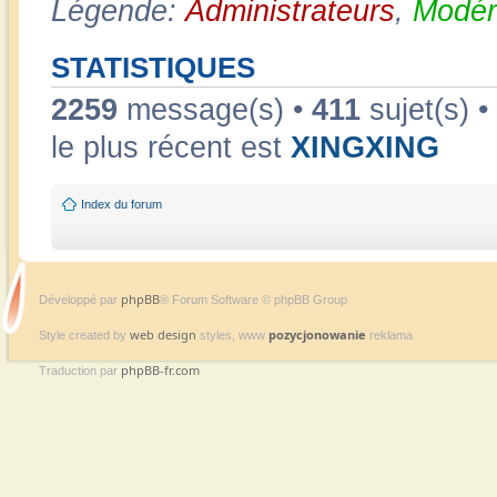
Légende:
Administrateurs
,
Modér
STATISTIQUES
2259
message(s) •
411
sujet(s) •
le plus récent est
XINGXING
Index du forum
phpBB
Développé par
® Forum Software © phpBB Group
web design
pozycjonowanie
Style created by
styles, www
reklama
phpBB-fr.com
Traduction par